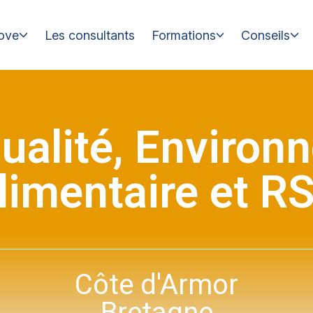
ove
Les consultants
Formations
Conseils
ualité, Environ
limentaire et R
Côte d'Armor
Bretagne