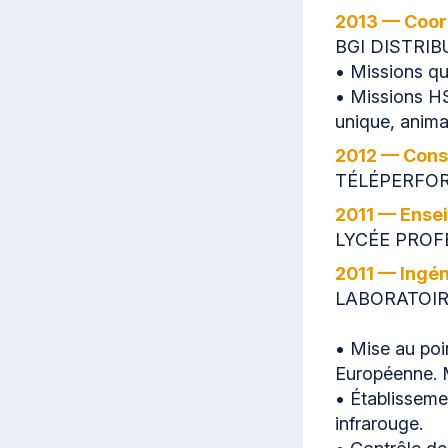
2013 — Coor
BGI DISTRIBU
• Missions qua
• Missions HS
unique, anima
2012 — Conse
TÉLÉPERFOR
2011 — Ensei
LYCÉE PROF
2011 — Ingén
LABORATOIR
• Mise au poi
Européenne. M
• Établisseme
infrarouge.