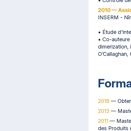
• Contrôle de
2010 — Assi
INSERM - Nî
• Étude d'inte
• Co-auteure 
dimerization,
O’Callaghan, 
Forma
2018
— Obtent
2013
— Master
2011
— Master 
des Produits