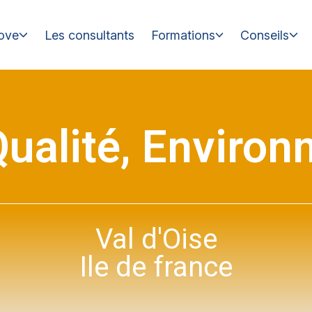
ove
Les consultants
Formations
Conseils
ualité, Enviro
Val d'Oise
Ile de france