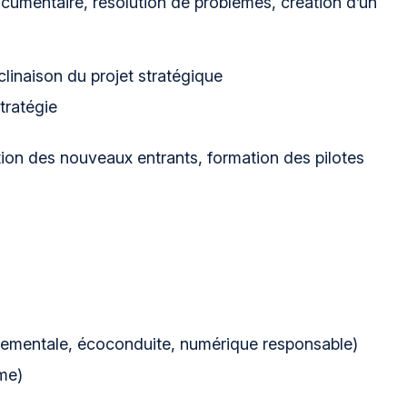
umentaire, résolution de problèmes, création d’un
clinaison du projet stratégique
tratégie
tion des nouveaux entrants, formation des pilotes
onnementale, écoconduite, numérique responsable)
ème)