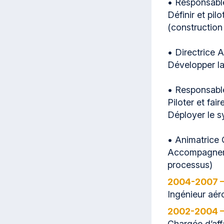
• Responsabl
Définir et pil
(construction
• Directrice 
Développer la
• Responsabl
Piloter et fa
Déployer le 
• Animatrice 
Accompagner l
processus)
2004-2007 
Ingénieur aé
2002-2004 —
Chargée d’aff