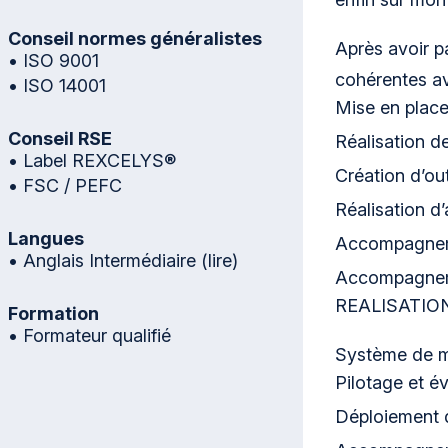
Conseil normes généralistes
Après avoir p
• ISO 9001
cohérentes a
• ISO 14001
Mise en place
Conseil RSE
Réalisation d
• Label REXCELYS®
Création d’out
• FSC / PEFC
Réalisation d’
Langues
Accompagneme
• Anglais Intermédiaire (lire)
Accompagnem
REALISATIO
Formation
• Formateur qualifié
Système de m
Pilotage et é
Déploiement 