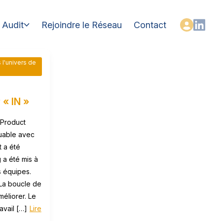
Audit
Rejoindre le Réseau
Contact
 l'univers de
 « IN »
 Product
quable avec
t a été
 a été mis à
s équipes.
 La boucle de
éliorer. Le
ravail […]
Lire