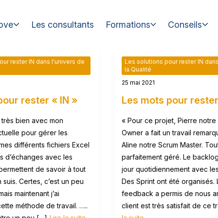
ove
Les consultants
Formations
Conseils
our rester IN dans l'univers de
Les solutions pour rester IN dans
la Qualité
25 mai 2021
pour rester « IN »
Les mots pour rester
 très bien avec mon
« Pour ce projet, Pierre notre
ctuelle pour gérer les
Owner a fait un travail remar
mes différents fichiers Excel
Aline notre Scrum Master. Tou
ils d’échanges avec les
parfaitement géré. Le backlog
ermettent de savoir à tout
jour quotidiennement avec le
 suis. Certes, c’est un peu
Des Sprint ont été organisés.
is maintenant j’ai
feedback a permis de nous am
ette méthode de travail. …..
client est très satisfait de ce t
être un peu […]
Lire la suite
la suite