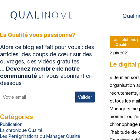
Qualin
La Qualité vous passionne?
Les solutions p
la Qualité
Alors ce blog est fait pour vous : des
2 juin 2021
articles, des coups de cœur sur des
ouvrages, des vidéos gratuites,
Le digital 
…
Devenez membre de notre
communauté
en vous abonnant ci-
« Je m’en sors
dessous
organisation a
recrutements, 
Valider
et tous les ma
Managers me p
Catégories
moment où j’en
Publication
chronophage ma
La chronique Qualité
l’habitude de c
Les Pérégrinations du Manager Qualité
Cela risque d’